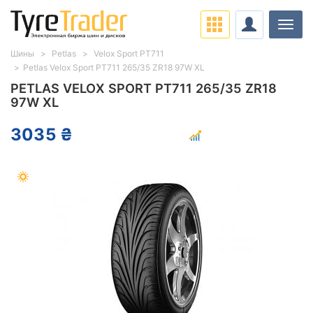
Нави
Шины
Petlas
Velox Sport PT711
Petlas Velox Sport PT711 265/35 ZR18 97W XL
PETLAS VELOX SPORT PT711 265/35 ZR18
97W XL
3035 ₴