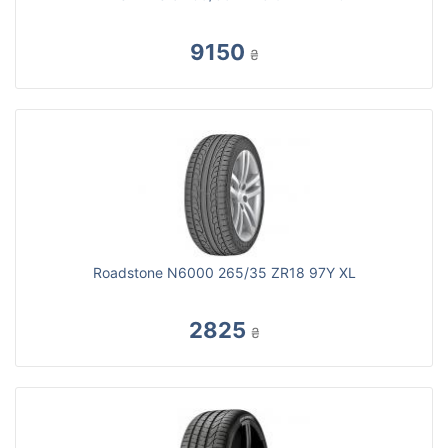
9150
₴
Roadstone N6000 265/35 ZR18 97Y XL
2825
₴