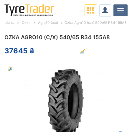
Нави
Шины
Ozka
Agro10 (с/х)
Ozka Agro10 (с/х) 540/65 R34 155A8
OZKA AGRO10 (С/Х) 540/65 R34 155A8
37645 ₴