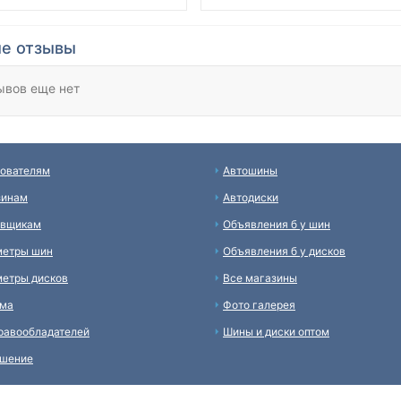
е отзывы
ывов еще нет
ователям
Автошины
зинам
Автодиски
авщикам
Объявления б у шин
метры шин
Объявления б у дисков
етры дисков
Все магазины
ама
Фото галерея
равообладателей
Шины и диски оптом
ашение