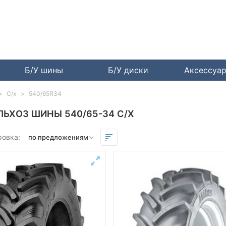
Б/У шины
Б/У диски
Аксессуа
С/х
540/65R34
ЛЬХОЗ ШИНЫ 540/65-34 С/Х
ровка: