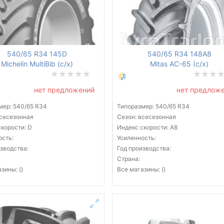
540/65 R34 145D
540/65 R34 148A8
Michelin MultiBib (с/х)
Mitas AC-65 (с/х)
нет предложений
нет предлож
мер: 540/65 R34
Типоразмер: 540/65 R34
всесезонная
Сезон: всесезонная
скорости: D
Индекс скорости: A8
ость:
Усиленность:
зводства:
Год производства:
Страна:
зины: ()
Все магазины: ()