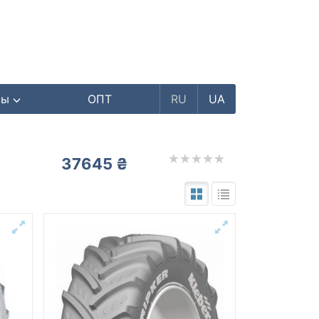
ры
ОПТ
RU
UA
37645 ₴