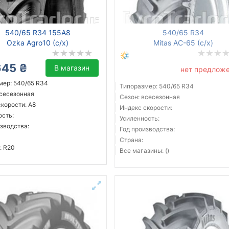
540/65 R34 155A8
540/65 R34
Ozka Agro10 (с/х)
Mitas AC-65 (с/х)
645 ₴
В магазин
нет предлож
мер: 540/65 R34
Типоразмер: 540/65 R34
всесезонная
Сезон: всесезонная
корости: A8
Индекс скорости:
ость:
Усиленность:
зводства:
Год производства:
Страна:
: R20
Все магазины: ()