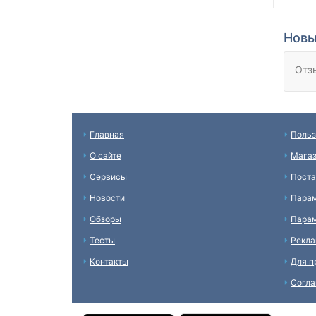
Новы
Отз
Главная
Польз
О сайте
Мага
Сервисы
Пост
Новости
Пара
Обзоры
Парам
Тесты
Рекл
Контакты
Для п
Согл