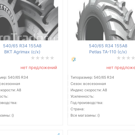
540/65 R34 155A8
540/65 R34 155A8
BKT Agrimax (с/х)
Petlas TA-110 (с/х)
нет предложений
нет предлож
мер: 540/65 R34
Типоразмер: 540/65 R34
всесезонная
Сезон: всесезонная
корости: A8
Индекс скорости: A8
ость:
Усиленность:
зводства:
Год производства:
Страна:
зины: ()
Все магазины: ()