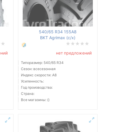
540/65 R34 155A8
BKT Agrimax (с/х)
ений
нет предложений
Типоразмер: 540/65 R34
Сезон: всесезонная
Индекс скорости: A8
Усиленность:
Год производства:
Страна:
Все магазины: ()