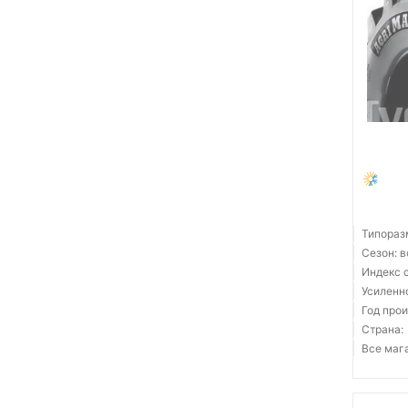
Типораз
Сезон: 
Индекс с
Усиленн
Год прои
Страна:
Все мага