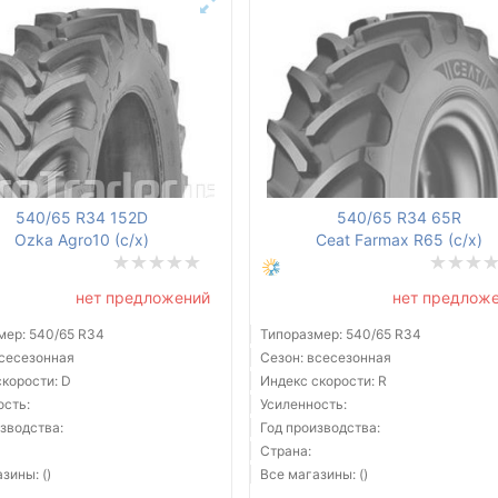
540/65 R34 152D
540/65 R34 65R
Ozka Agro10 (с/х)
Ceat Farmax R65 (с/х)
нет предложений
нет предлож
мер: 540/65 R34
Типоразмер: 540/65 R34
всесезонная
Сезон: всесезонная
скорости: D
Индекс скорости: R
ость:
Усиленность:
зводства:
Год производства:
Страна:
зины: ()
Все магазины: ()