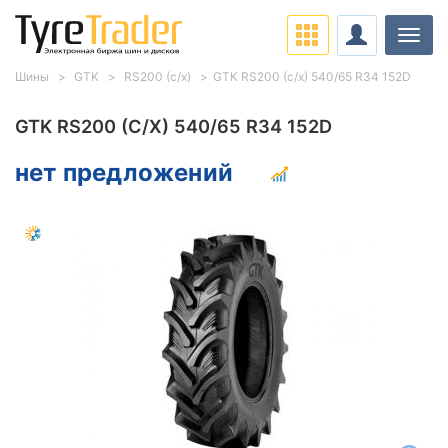
Нави
Шины
GTK
RS200 (с/х)
GTK RS200 (с/х) 540/65 R34 152D
GTK RS200 (С/Х) 540/65 R34 152D
нет предложений