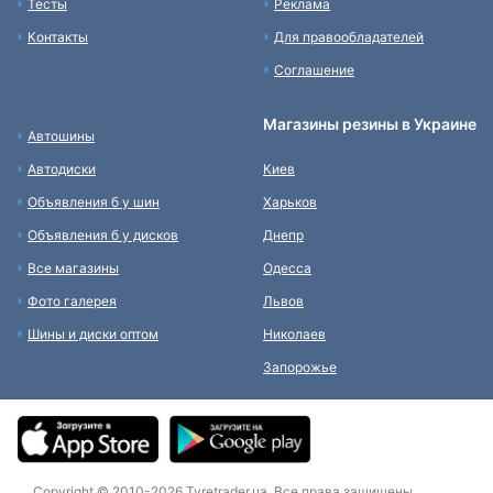
Тесты
Реклама
Контакты
Для правообладателей
Соглашение
Магазины резины в Украине
Автошины
Автодиски
Киев
Объявления б у шин
Харьков
Объявления б у дисков
Днепр
Все магазины
Одесса
Фото галерея
Львов
Шины и диски оптом
Николаев
Запорожье
Copyright © 2010-2026 Tyretrader.ua. Все права защищены.