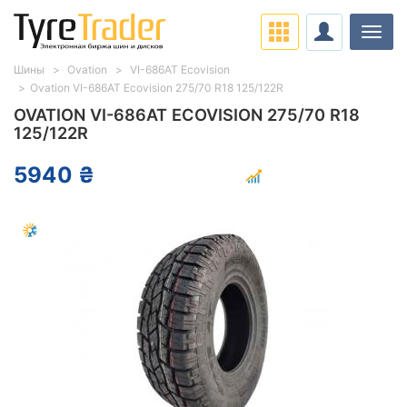
Нави
Шины
Ovation
VI-686AT Ecovision
Ovation VI-686AT Ecovision 275/70 R18 125/122R
OVATION VI-686AT ECOVISION 275/70 R18
125/122R
5940 ₴