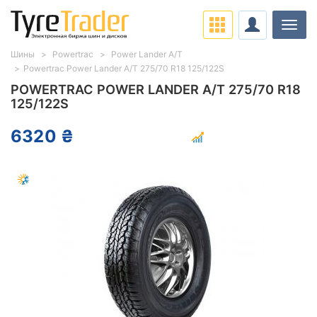
Нави
Шины
Powertrac
Power Lander A/T
Powertrac Power Lander A/T 275/70 R18 125/122S
POWERTRAC POWER LANDER A/T 275/70 R18
125/122S
6320 ₴