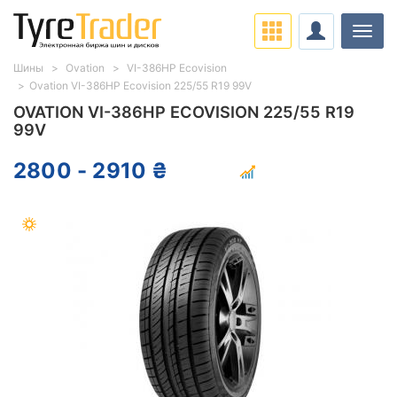
Нави
Шины
Ovation
VI-386HP Ecovision
Ovation VI-386HP Ecovision 225/55 R19 99V
OVATION VI-386HP ECOVISION 225/55 R19
99V
2800 - 2910 ₴