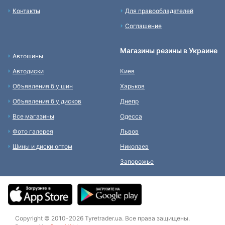
Контакты
Для правообладателей
Соглашение
Магазины резины в Украине
Автошины
Автодиски
Киев
Объявления б у шин
Харьков
Объявления б у дисков
Днепр
Все магазины
Одесса
Фото галерея
Львов
Шины и диски оптом
Николаев
Запорожье
Copyright © 2010-2026 Tyretrader.ua. Все права защищены.