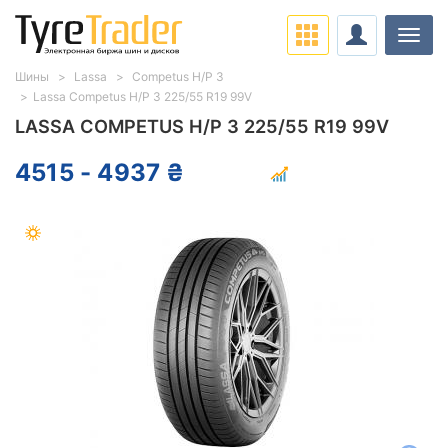
Нави
Шины
Lassa
Competus H/P 3
Lassa Competus H/P 3 225/55 R19 99V
LASSA COMPETUS H/P 3 225/55 R19 99V
4515 - 4937 ₴