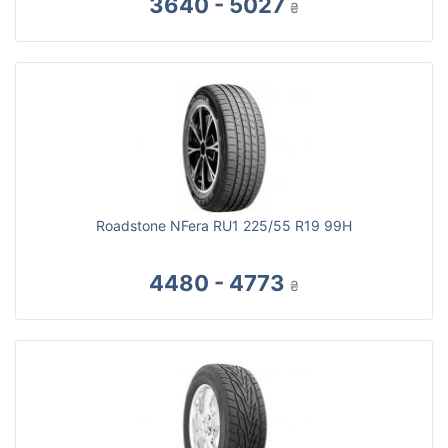
3640 - 5027
₴
Roadstone NFera RU1 225/55 R19 99H
4480 - 4773
₴