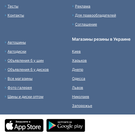
Тесты
Реклама
Контакты
Для правообладателей
Соглашение
Магазины резины в Украине
Автошины
Автодиски
Киев
Объявления б у шин
Харьков
Объявления б у дисков
Днепр
Все магазины
Одесса
Фото галерея
Львов
Шины и диски оптом
Николаев
Запорожье