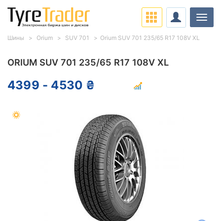
Нави
Шины
Orium
SUV 701
Orium SUV 701 235/65 R17 108V XL
ORIUM SUV 701 235/65 R17 108V XL
4399 - 4530 ₴