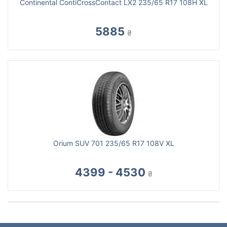
Continental ContiCrossContact LX2 235/65 R17 108H XL
5885
₴
Orium SUV 701 235/65 R17 108V XL
4399 - 4530
₴