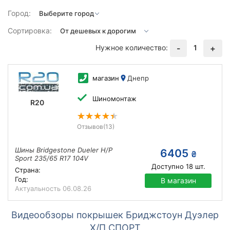
Город:
Сортировка:
Нужное количество:
1
-
+
магазин
Днепр
Шиномонтаж
R20
Отзывов
(13)
Шины Bridgestone Dueler H/P
6405
₴
Sport 235/65 R17 104V
Доступно
18
шт.
Страна:
Год:
В магазин
Актуальность
06.08.26
Видеообзоры покрышек Бриджстоун Дуэлер
Х/П СПОРТ