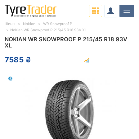
Нави
Шины
Nokian
WR Snowproof P
Nokian WR Snowproof P 215/45 R18 93V XL
NOKIAN WR SNOWPROOF P 215/45 R18 93V
XL
7585 ₴