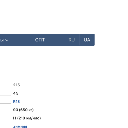
ры
ОПТ
RU
UA
215
45
R18
93 (650 кг)
H (210 км/час)
зимняя