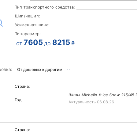
Тип транспортного средства:
Шип/нешип:
Усиленная шина:
Типоразмер:
7605
8215
от
до
₴
ровка:
Страна:
Шины Michelin X-Ice Snow 215/45 
Год:
Актуальность
06.08.26
Страна: