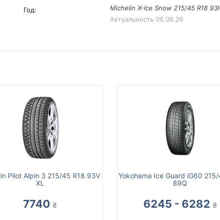
Michelin X-Ice Snow 215/45 R18 9
Год:
Актуальность
06.08.26
in Pilot Alpin 3 215/45 R18 93V
Yokohama Ice Guard iG60 215/
XL
89Q
7740
6245 - 6282
₴
₴