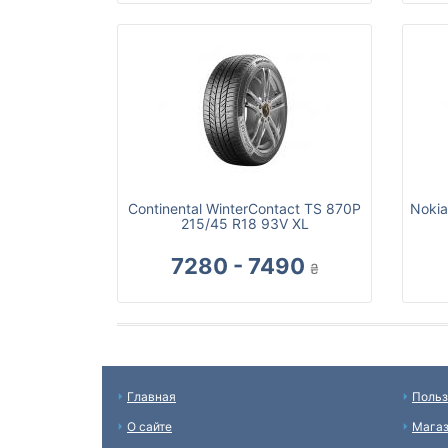
Continental WinterContact TS 870P
Nokia
215/45 R18 93V XL
7280 - 7490
₴
Главная
Польз
О сайте
Мага