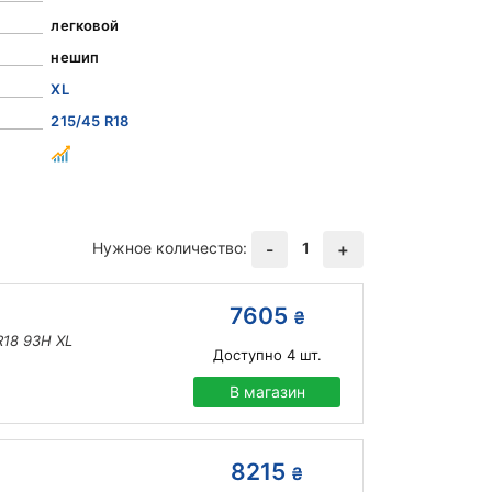
легковой
нешип
XL
215/45 R18
Нужное количество:
1
-
+
7605
₴
R18 93H XL
Доступно
4
шт.
В магазин
8215
₴