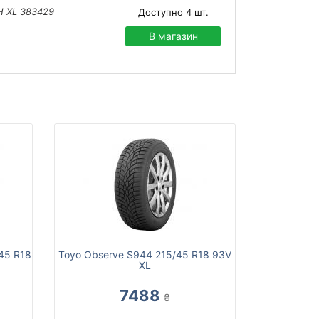
3H XL 383429
Доступно
4
шт.
В магазин
45 R18
Toyo Observe S944 215/45 R18 93V
XL
7488
₴