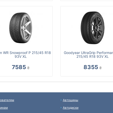
n WR Snowproof P 215/45 R18
Goodyear UltraGrip Performa
93V XL
215/45 R18 93V XL
7585
8355
₴
₴
ователям
Автошины
зинам
Автодиски