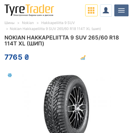
Нави
Шины
Nokian
Hakkapeliitta 9 SUV
Nokian Hakkapeliitta 9 SUV 265/60 R18 114T XL (шип)
NOKIAN HAKKAPELIITTA 9 SUV 265/60 R18
114T XL (ШИП)
7765 ₴