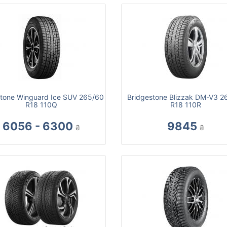
tone Winguard Ice SUV 265/60
Bridgestone Blizzak DM-V3 2
R18 110Q
R18 110R
6056 - 6300
9845
₴
₴