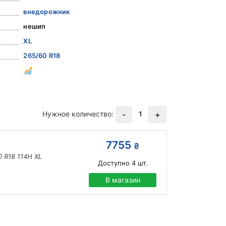
внедорожник
нешип
XL
265/60 R18
Нужное количество:
1
-
+
7755
₴
0 R18 114H XL
Доступно
4
шт.
В магазин