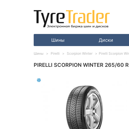
Шины
Диски
Шины
Pirelli
Scorpion Winter
Pirelli Scorpion W
PIRELLI SCORPION WINTER 265/60 R