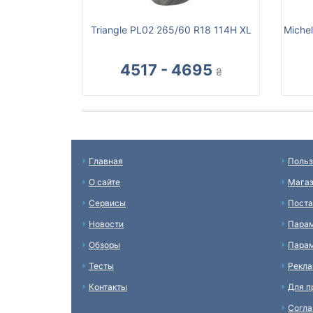
Triangle PL02 265/60 R18 114H XL
Michel
4517 - 4695
₴
Главная
Польз
О сайте
Мага
Сервисы
Пост
Новости
Пара
Обзоры
Парам
Тесты
Рекл
Контакты
Для п
Согл