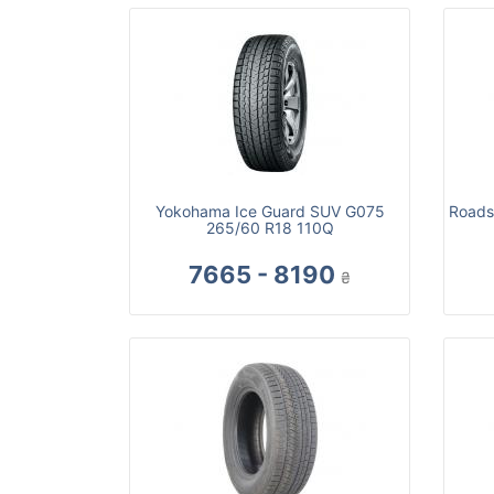
Yokohama Ice Guard SUV G075
Roads
265/60 R18 110Q
7665 - 8190
₴