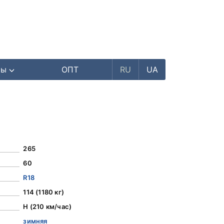
ры
ОПТ
RU
UA
265
60
R18
114 (1180 кг)
H (210 км/час)
зимняя