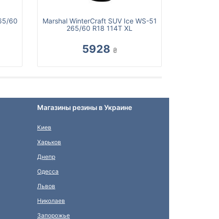
265/60
Marshal WinterCraft SUV Ice WS-51
265/60 R18 114T XL
5928
₴
Магазины резины в Украине
Киев
Харьков
Днепр
Одесса
Львов
Николаев
Запорожье