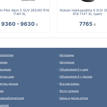
in Pilot Alpin 5 SUV 265/60 R18
Nokian Hakkapeliitta 9 SUV 
114H XL
R18 114T XL (шип)
9360 - 9630
7765
₴
₴
ователям
Автошины
зинам
Автодиски
авщикам
Объявления б у шин
метры шин
Объявления б у дисков
етры дисков
Все магазины
ама
Фото галерея
равообладателей
Шины и диски оптом
ашение