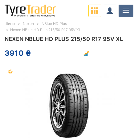
Нави
Шины
Nexen
NBlue HD Plus
Nexen NBlue HD Plus 215/50 R17 95V XL
NEXEN NBLUE HD PLUS 215/50 R17 95V XL
3910 ₴