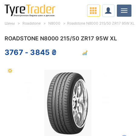
Нави
Шины
Roadstone
N8000
Roadstone N8000 215/50 ZR17 95W XL
ROADSTONE N8000 215/50 ZR17 95W XL
3767 - 3845 ₴