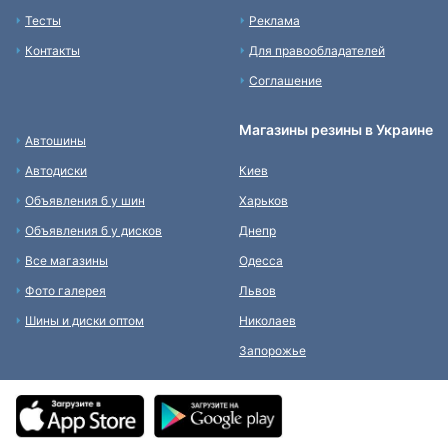
Тесты
Реклама
Контакты
Для правообладателей
Соглашение
Магазины резины в Украине
Автошины
Автодиски
Киев
Объявления б у шин
Харьков
Объявления б у дисков
Днепр
Все магазины
Одесса
Фото галерея
Львов
Шины и диски оптом
Николаев
Запорожье