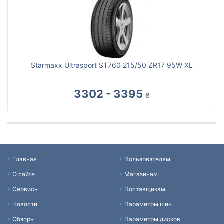
Starmaxx Ultrasport ST760 215/50 ZR17 95W XL
3302 - 3395
₴
Главная
Пользователям
О сайте
Магазинам
Сервисы
Поставщикам
Новости
Параметры шин
Обзоры
Параметры дисков