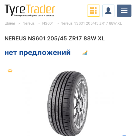
Нави
Шины
Nereus
NS601
Nereus NS601 205/45 ZR17 88W XL
NEREUS NS601 205/45 ZR17 88W XL
нет предложений