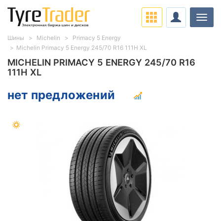
Нави
Шины
Michelin
Primacy 5 Energy
Michelin Primacy 5 Energy 245/70 R16 111H XL
MICHELIN PRIMACY 5 ENERGY 245/70 R16
111H XL
нет предложений