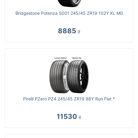
Bridgestone Potenza S001 245/45 ZR19 102Y XL M0
8885
₴
Pirelli PZero PZ4 245/45 ZR19 98Y Run Flat *
11530
₴