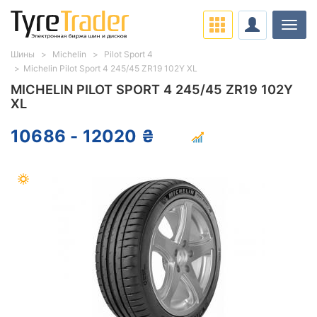
Нави
Шины
Michelin
Pilot Sport 4
Michelin Pilot Sport 4 245/45 ZR19 102Y XL
MICHELIN PILOT SPORT 4 245/45 ZR19 102Y
XL
10686 - 12020 ₴