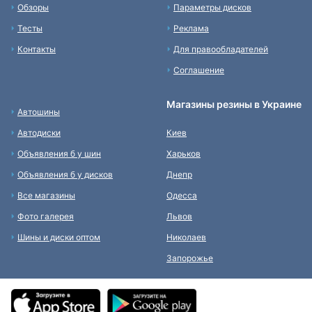
Обзоры
Параметры дисков
Тесты
Реклама
Контакты
Для правообладателей
Соглашение
Магазины резины в Украине
Автошины
Автодиски
Киев
Объявления б у шин
Харьков
Объявления б у дисков
Днепр
Все магазины
Одесса
Фото галерея
Львов
Шины и диски оптом
Николаев
Запорожье