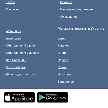
Тесты
Реклама
Контакты
Для правообладателей
Соглашение
Магазины резины в Украине
Автошины
Автодиски
Киев
Объявления б у шин
Харьков
Объявления б у дисков
Днепр
Все магазины
Одесса
Фото галерея
Львов
Шины и диски оптом
Николаев
Запорожье