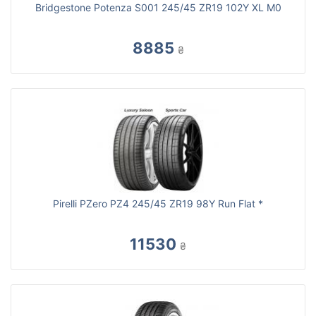
Bridgestone Potenza S001 245/45 ZR19 102Y XL M0
8885
₴
Pirelli PZero PZ4 245/45 ZR19 98Y Run Flat *
11530
₴