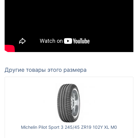
Другие товары этого размера
Michelin Pilot Sport 3 245/45 ZR19 102Y XL M0