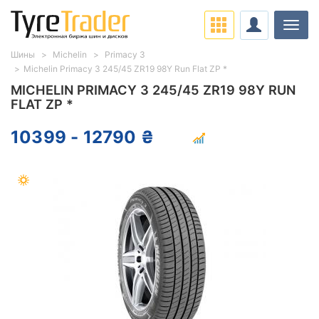
Нави
Шины
Michelin
Primacy 3
Michelin Primacy 3 245/45 ZR19 98Y Run Flat ZP *
MICHELIN PRIMACY 3 245/45 ZR19 98Y RUN
FLAT ZP *
10399 - 12790 ₴