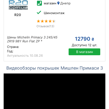
магазин
Днепр
Шиномонтаж
R20
Отзывов
(13)
Шины Michelin Primacy 3 245/45
12790
₴
ZR19 98Y Run Flat ZP *
Доступно
12
шт.
Страна:
Год:
В магазин
Актуальность
10.08.26
Видеообзоры покрышек Мишлен Примаси 3