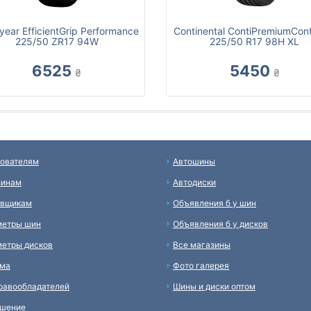
ear EfficientGrip Performance
Continental ContiPremiumCont
225/50 ZR17 94W
225/50 R17 98H XL
6525
5450
₴
₴
ователям
Автошины
зинам
Автодиски
авщикам
Объявления б у шин
метры шин
Объявления б у дисков
етры дисков
Все магазины
ама
Фото галерея
равообладателей
Шины и диски оптом
ашение