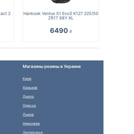
act 2
Hankook Ventus S1 Evo3 K127 225/50
ZR17 98Y XL
6490
₴
Магазины резины в Украине
Киев
Харьков
Днепр
Одесса
Львов
Николаев
Запорожье