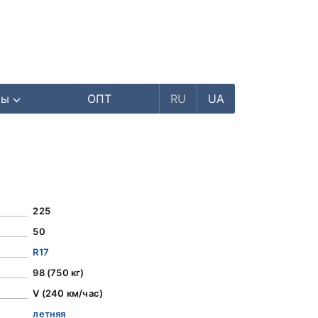
ры
ОПТ
RU
UA
225
50
R17
98 (750 кг)
V (240 км/час)
летняя