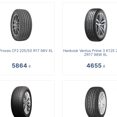
Proxes CF2 225/50 R17 98V XL
Hankook Ventus Prime 3 K125 
ZR17 98W XL
5864
4655
₴
₴