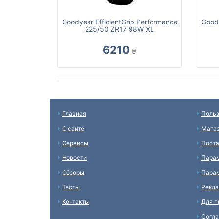
Goodyear EfficientGrip Performance
Goody
225/50 ZR17 98W XL
6210
₴
Главная
Польз
О сайте
Мага
Сервисы
Пост
Новости
Пара
Обзоры
Парам
Тесты
Рекл
Контакты
Для п
Согл