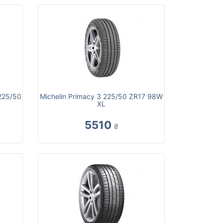
225/50
Michelin Primacy 3 225/50 ZR17 98W
XL
5510
₴