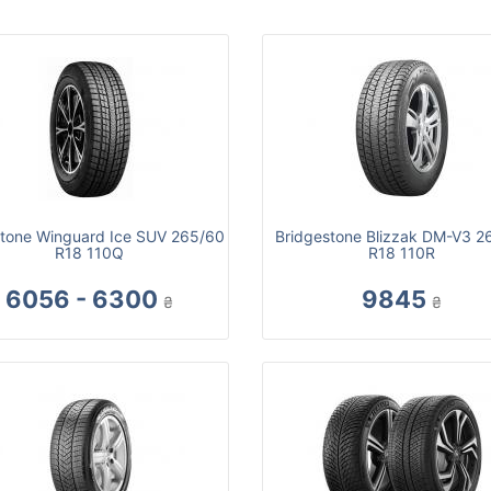
tone Winguard Ice SUV 265/60
Bridgestone Blizzak DM-V3 2
R18 110Q
R18 110R
6056 - 6300
9845
₴
₴