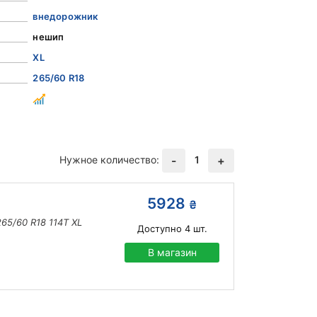
внедорожник
нешип
XL
265/60 R18
Нужное количество:
1
-
+
5928
₴
265/60 R18 114T XL
Доступно
4
шт.
В магазин