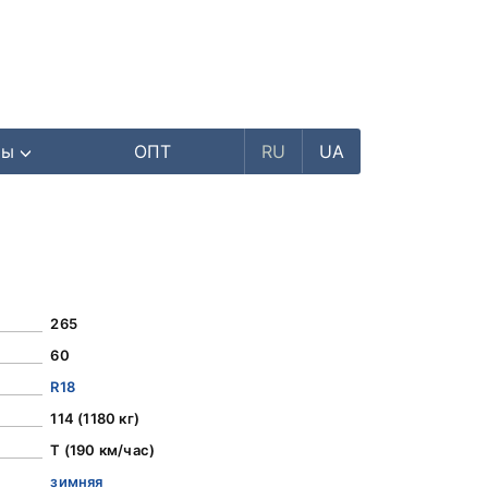
ры
ОПТ
RU
UA
265
60
R18
114 (1180 кг)
T (190 км/час)
зимняя