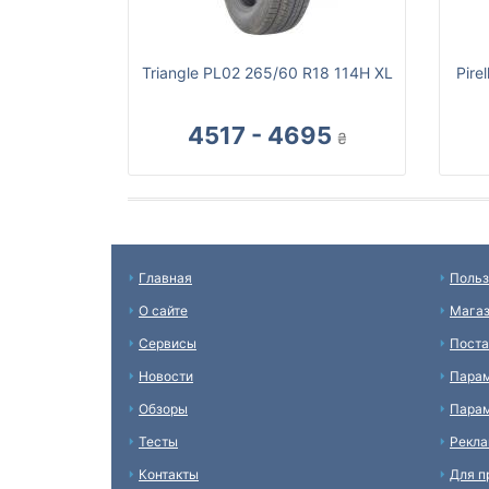
Triangle PL02 265/60 R18 114H XL
Pire
4517 - 4695
₴
Главная
Польз
О сайте
Мага
Сервисы
Пост
Новости
Пара
Обзоры
Парам
Тесты
Рекл
Контакты
Для п