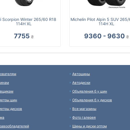
lli Scorpion Winter 265/60 R18
Michelin Pilot Alpin 5 SUV 265
114H XL
114H XL
7755
9360 - 9630
₴
₴
ователям
Автошины
зинам
Автодиски
авщикам
Объявления б у шин
метры шин
Объявления б у дисков
етры дисков
Все магазины
ама
Фото галерея
равообладателей
Шины и диски оптом