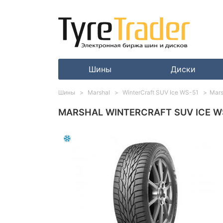
Шины
Диски
Шины
Marshal
WinterCraft SUV Ice WS-51
Mars
MARSHAL WINTERCRAFT SUV ICE WS-