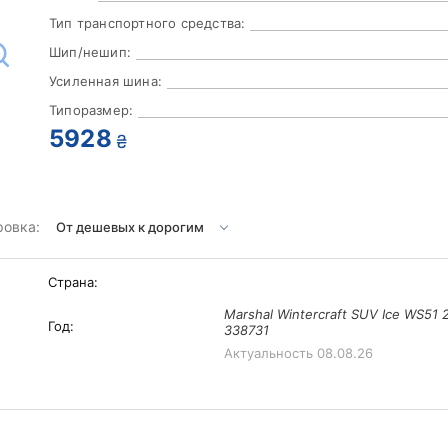
Тип транспортного средства:
Шип/нешип:
Усиленная шина:
Типоразмер:
5928
₴
ровка:
Страна:
Marshal Wintercraft SUV Ice WS51 
Год:
338731
Актуальность
08.08.26