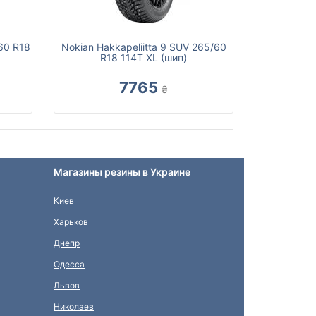
/60 R18
Nokian Hakkapeliitta 9 SUV 265/60
R18 114T XL (шип)
7765
₴
Магазины резины в Украине
Киев
Харьков
Днепр
Одесса
Львов
Николаев