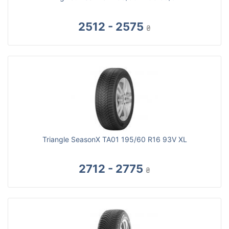
2512 - 2575
₴
Triangle SeasonX TA01 195/60 R16 93V XL
2712 - 2775
₴