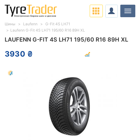
Нави
Шины
Laufenn
G-Fit 4S LH71
Laufenn G-Fit 4S LH71 195/60 R16 89H XL
LAUFENN G-FIT 4S LH71 195/60 R16 89H XL
3930 ₴