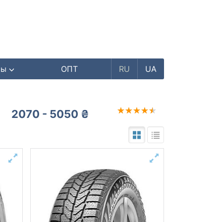
ры
ОПТ
RU
UA
2070 - 5050 ₴