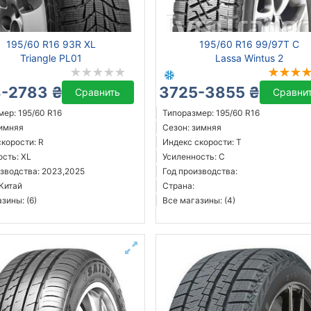
195/60 R16 93R XL
195/60 R16 99/97T C
Triangle PL01
Lassa Wintus 2
-2783 ₴
3725-3855 ₴
Сравнить
Сравни
ер: 195/60 R16
Типоразмер: 195/60 R16
зимняя
Сезон: зимняя
корости: R
Индекс скорости: T
ость: XL
Усиленность: C
изводства: 2023,2025
Год производства:
 Китай
Страна:
зины: (6)
Все магазины: (4)