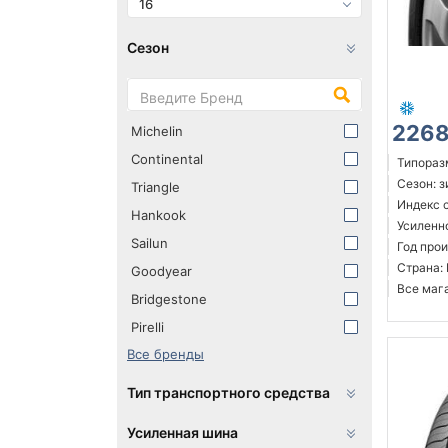
16
Сезон
2268
Michelin
Continental
Типоразм
Сезон: 
Triangle
Индекс с
Hankook
Усиленн
Sailun
Год про
Страна:
Goodyear
Все мага
Bridgestone
Pirelli
Все бренды
Тип транспортного средства
Усиленная шина