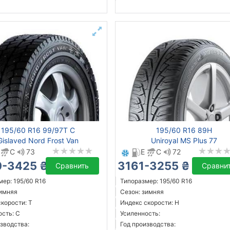
195/60 R16 99/97T C
195/60 R16 89H
Gislaved Nord Frost Van
Uniroyal MS Plus 77
C
73
E
C
72
-3425 ₴
3161-3255 ₴
Сравнить
Сравни
ер: 195/60 R16
Типоразмер: 195/60 R16
зимняя
Сезон: зимняя
корости: T
Индекс скорости: H
ость: C
Усиленность:
зводства:
Год производства: