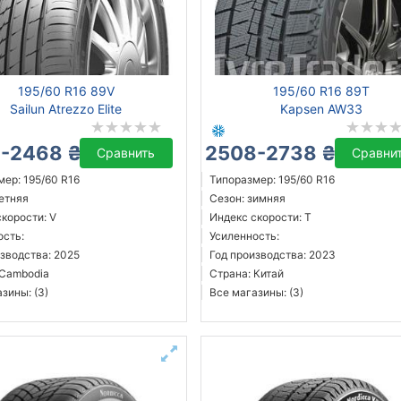
195/60 R16 89V
195/60 R16 89T
Sailun Atrezzo Elite
Kapsen AW33
-2468 ₴
2508-2738 ₴
Сравнить
Сравни
ер: 195/60 R16
Типоразмер: 195/60 R16
летняя
Сезон: зимняя
корости: V
Индекс скорости: T
ость:
Усиленность:
зводства: 2025
Год производства: 2023
 Cambodia
Страна: Китай
зины: (3)
Все магазины: (3)