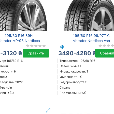
195/60 R16 89H
195/60 R16 99/97T C
atador MP-93 Nordicca
Matador Nordicca Van
-3120 ₴
3490-4280 ₴
Сравнить
Сравни
ер: 195/60 R16
Типоразмер: 195/60 R16
зимняя
Сезон: зимняя
скорости: H
Индекс скорости: T
ость:
Усиленность: C
зводства: 2022
Год производства:
 Франція
Страна:
зины: (3)
Все магазины: (3)