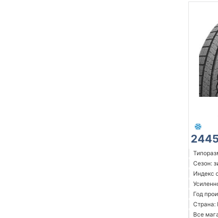
2445
Типоразм
Сезон: 
Индекс с
Усиленн
Год прои
Страна:
Все мага