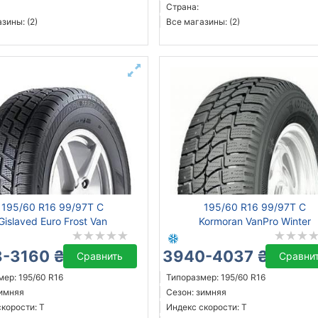
Страна:
зины: (2)
Все магазины: (2)
195/60 R16 99/97T C
195/60 R16 99/97T C
Gislaved Euro Frost Van
Kormoran VanPro Winter
-3160 ₴
3940-4037 ₴
Сравнить
Сравни
ер: 195/60 R16
Типоразмер: 195/60 R16
зимняя
Сезон: зимняя
корости: T
Индекс скорости: T