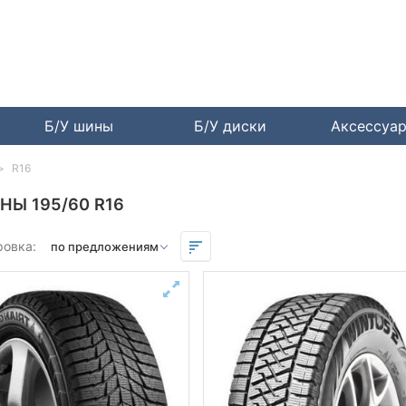
Б/У шины
Б/У диски
Аксессуа
R16
НЫ 195/60 R16
ровка: