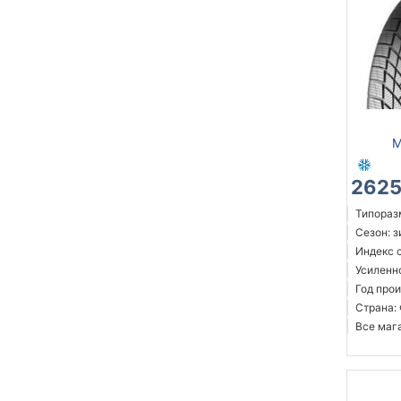
M
2625
Типоразм
Сезон: 
Индекс 
Усиленн
Год прои
Страна:
Все мага