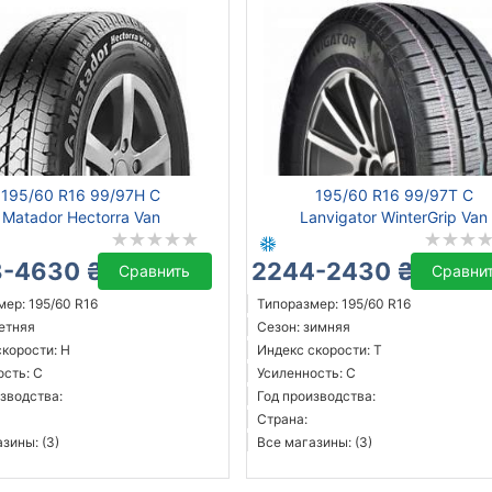
195/60 R16 99/97H C
195/60 R16 99/97T C
Matador Hectorra Van
Lanvigator WinterGrip Van
-4630 ₴
2244-2430 ₴
Сравнить
Сравни
ер: 195/60 R16
Типоразмер: 195/60 R16
летняя
Сезон: зимняя
скорости: H
Индекс скорости: T
ость: C
Усиленность: C
зводства:
Год производства:
Страна:
зины: (3)
Все магазины: (3)