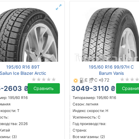
195/60 R16 89T
195/60 R16 99/97H C
Sailun Ice Blazer Arctic
Barum Vanis
E
C
72
-2603 ₴
3049-3110 ₴
Сравнить
Сравни
ер: 195/60 R16
Типоразмер: 195/60 R16
зимняя
Сезон: летняя
корости: T
Индекс скорости: H
ость:
Усиленность: C
зводства: 2026
Год производства:
 Китай
Страна:
зины: (3)
Все магазины: (2)