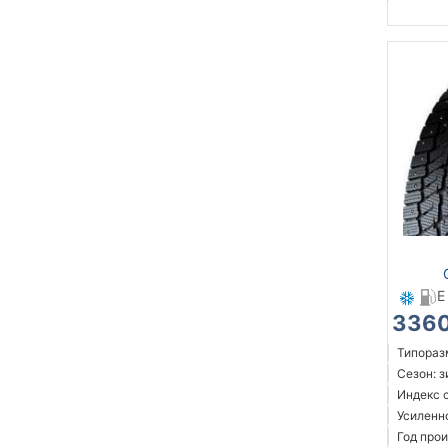
E
3360
Типоразм
Сезон: 
Индекс с
Усиленн
Год прои