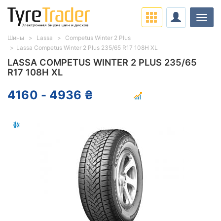
Нави
Шины
Lassa
Competus Winter 2 Plus
Lassa Competus Winter 2 Plus 235/65 R17 108H XL
LASSA COMPETUS WINTER 2 PLUS 235/65
R17 108H XL
4160 - 4936 ₴