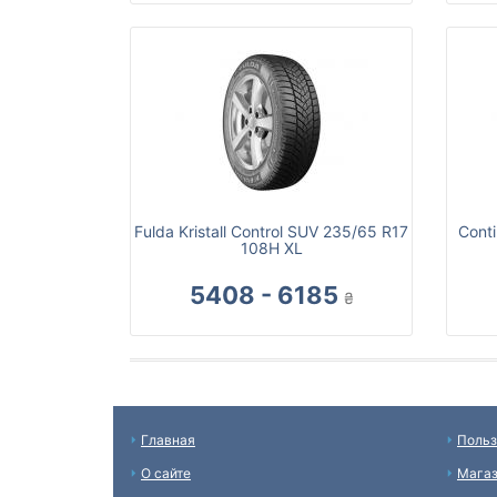
Fulda Kristall Control SUV 235/65 R17
Cont
108H XL
5408 - 6185
₴
Главная
Польз
О сайте
Мага