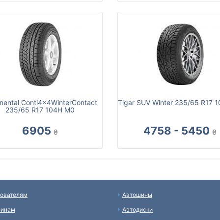
inental Conti4x4WinterContact
Tigar SUV Winter 235/65 R17 
235/65 R17 104H M0
6905
4758 - 5450
₴
₴
ователям
Автошины
зинам
Автодиски