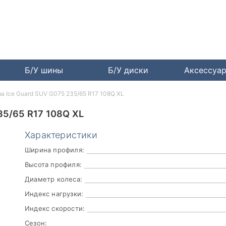
Б/У шины
Б/У диски
Аксессуа
a Ice Guard SUV G075 235/65 R17 108Q XL
5/65 R17 108Q XL
Характеристики
Ширина профиля:
Высота профиля:
Диаметр колеса:
Индекс нагрузки:
Индекс скорости:
Сезон: