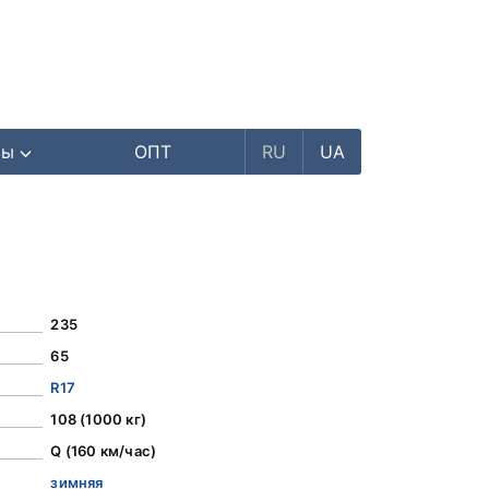
ры
ОПТ
RU
UA
235
65
R17
108 (1000 кг)
Q (160 км/час)
зимняя