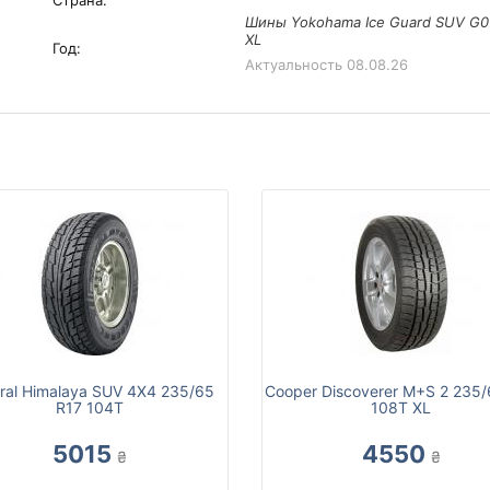
Страна:
Шины Yokohama Ice Guard SUV G0
XL
Год:
Актуальность
08.08.26
ral Himalaya SUV 4X4 235/65
Cooper Discoverer M+S 2 235/
R17 104T
108T XL
5015
4550
₴
₴