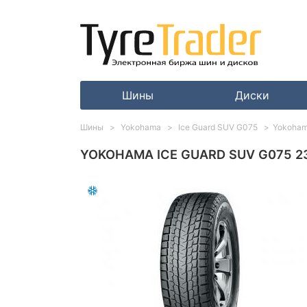
Шины
Диски
Шины
Yokohama
Ice Guard SUV G075
Yokoham
YOKOHAMA ICE GUARD SUV G075 23