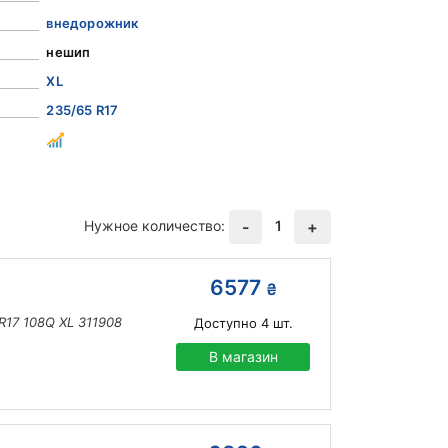
внедорожник
нешип
XL
235/65 R17
Нужное количество:
1
-
+
6577
₴
17 108Q XL 311908
Доступно
4
шт.
В магазин