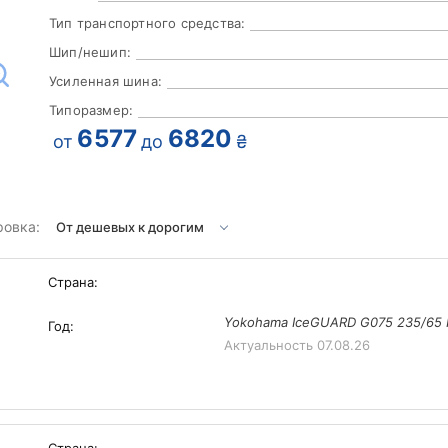
Тип транспортного средства:
Шип/нешип:
Усиленная шина:
Типоразмер:
6577
6820
от
до
₴
ровка:
Страна:
Yokohama IceGUARD G075 235/65 R
Год:
Актуальность
07.08.26