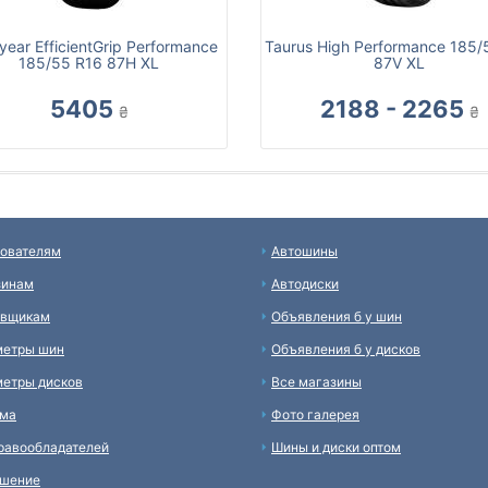
ear EfficientGrip Performance
Taurus High Performance 185/
185/55 R16 87H XL
87V XL
5405
2188 - 2265
₴
₴
ователям
Автошины
зинам
Автодиски
авщикам
Объявления б у шин
метры шин
Объявления б у дисков
етры дисков
Все магазины
ама
Фото галерея
равообладателей
Шины и диски оптом
ашение