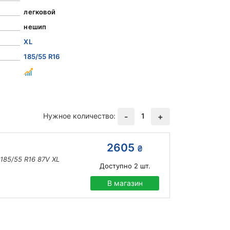
легковой
нешип
XL
185/55 R16
Нужное количество:
1
-
+
2605
₴
185/55 R16 87V XL
Доступно
2
шт.
В магазин