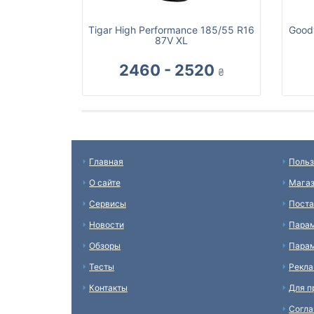
Tigar High Performance 185/55 R16
Goody
87V XL
2460 - 2520
₴
Главная
Польз
О сайте
Мага
Сервисы
Пост
Новости
Пара
Обзоры
Парам
Тесты
Рекл
Контакты
Для п
Согл