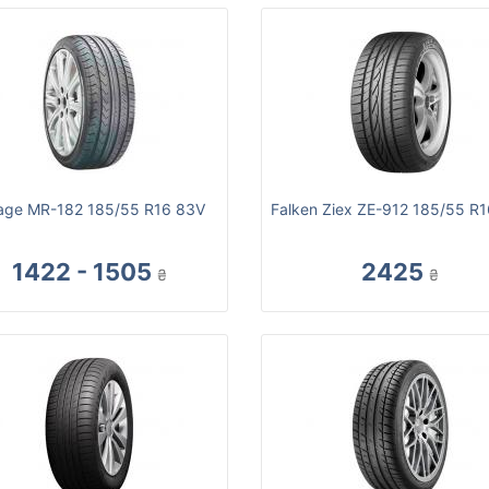
age MR-182 185/55 R16 83V
Falken Ziex ZE-912 185/55 R
1422 - 1505
2425
₴
₴