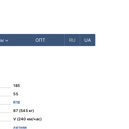
ры
ОПТ
RU
UA
185
55
R16
87 (545 кг)
V (240 км/час)
летняя