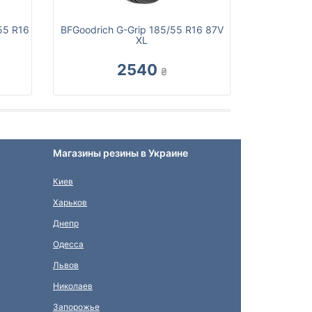
55 R16
BFGoodrich G-Grip 185/55 R16 87V
XL
2540
₴
Магазины резины в Украине
Киев
Харьков
Днепр
Одесса
Львов
Николаев
Запорожье