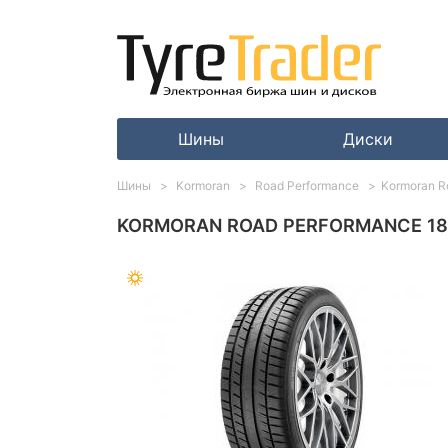
Шины
Диски
Шины
Kormoran
Road Performance
Kormoran R
KORMORAN ROAD PERFORMANCE 185