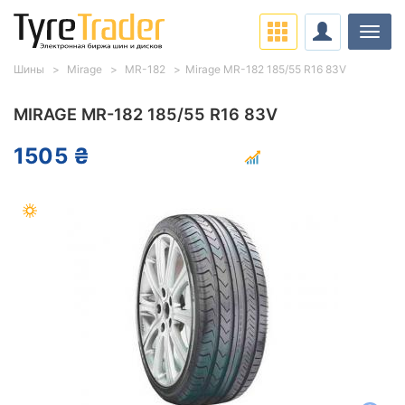
Нави
Шины
Mirage
MR-182
Mirage MR-182 185/55 R16 83V
MIRAGE MR-182 185/55 R16 83V
1505 ₴