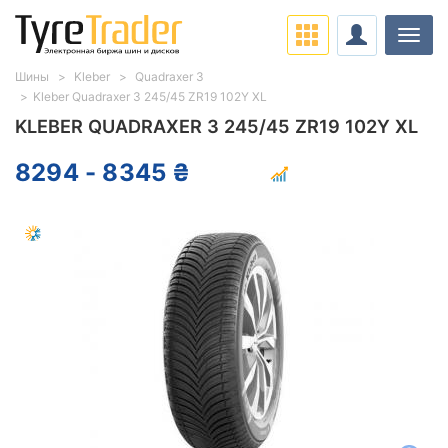
Нави
Шины
Kleber
Quadraxer 3
Kleber Quadraxer 3 245/45 ZR19 102Y XL
KLEBER QUADRAXER 3 245/45 ZR19 102Y XL
8294 - 8345 ₴