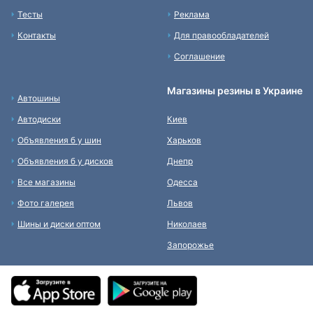
Тесты
Реклама
Контакты
Для правообладателей
Соглашение
Магазины резины в Украине
Автошины
Автодиски
Киев
Объявления б у шин
Харьков
Объявления б у дисков
Днепр
Все магазины
Одесса
Фото галерея
Львов
Шины и диски оптом
Николаев
Запорожье