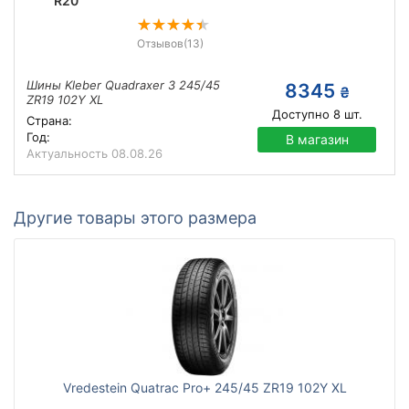
R20
Отзывов
(13)
Шины Kleber Quadraxer 3 245/45
8345
₴
ZR19 102Y XL
Доступно
8
шт.
Страна:
Год:
В магазин
Актуальность
08.08.26
Другие товары этого размера
Vredestein Quatrac Pro+ 245/45 ZR19 102Y XL