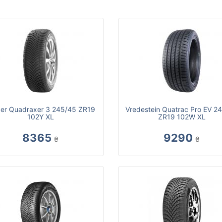
ber Quadraxer 3 245/45 ZR19
Vredestein Quatrac Pro EV 2
102Y XL
ZR19 102W XL
8365
9290
₴
₴