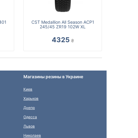
-401
CST Medallion All Season ACP1
245/45 ZR19 102W XL
4325
₴
Магазины резины в Украине
Киев
Харьков
Днепр
Одесса
Львов
Николаев