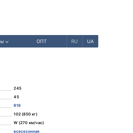
ры
ОПТ
RU
UA
245
45
R19
102 (850 кг)
W (270 км/час)
всесезонная