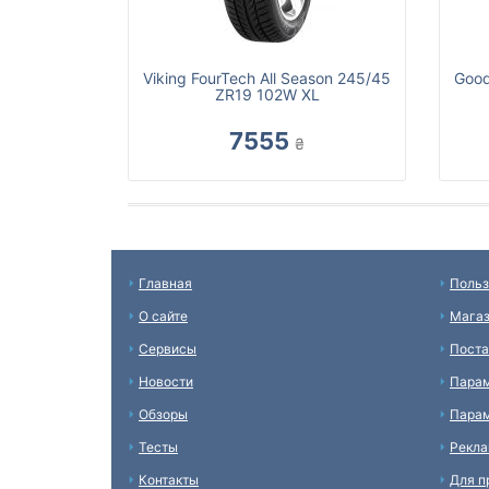
Viking FourTech All Season 245/45
Good
ZR19 102W XL
7555
₴
Главная
Польз
О сайте
Мага
Сервисы
Пост
Новости
Пара
Обзоры
Парам
Тесты
Рекл
Контакты
Для п