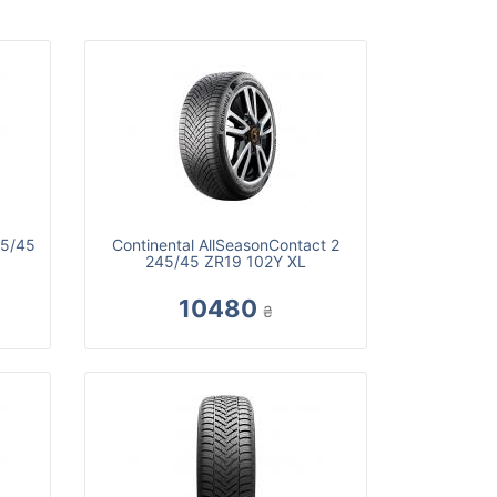
45/45
Continental AllSeasonContact 2
245/45 ZR19 102Y XL
10480
₴