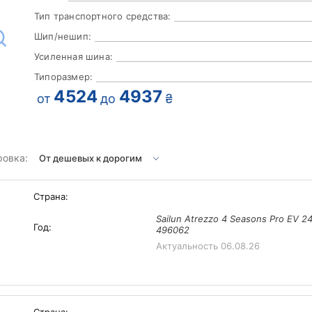
Тип транспортного средства:
Шип/нешип:
Усиленная шина:
Типоразмер:
4524
4937
от
до
₴
ровка:
Страна:
Sailun Atrezzo 4 Seasons Pro EV 2
Год:
496062
Актуальность
06.08.26