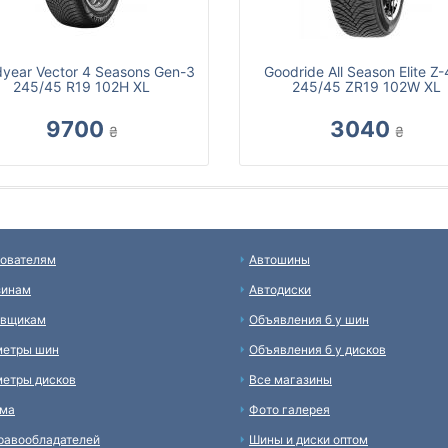
year Vector 4 Seasons Gen-3
Goodride All Season Elite Z
245/45 R19 102H XL
245/45 ZR19 102W XL
9700
3040
₴
₴
ователям
Автошины
зинам
Автодиски
авщикам
Объявления б у шин
метры шин
Объявления б у дисков
етры дисков
Все магазины
ама
Фото галерея
равообладателей
Шины и диски оптом