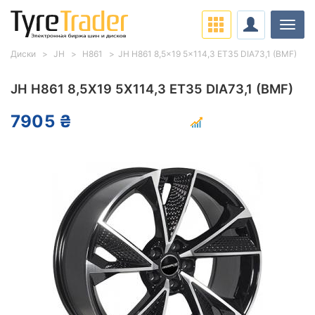
Нави
Диски
JH
H861
JH H861 8,5x19 5x114,3 ET35 DIA73,1 (BMF)
JH H861 8,5X19 5X114,3 ET35 DIA73,1 (BMF)
7905 ₴