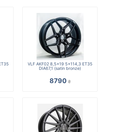
ET35
VLF AKF02 8,5x19 5x114,3 ET35
DIA67,1 (satin bronze)
8790
₴