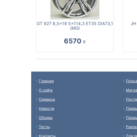
GT 927 8,5x19 5x114,3 ET35 DIA73,1
JH
(MG)
6570
₴
Главная
Польз
О сайте
Мага
Сервисы
Пост
Новости
Пара
Обзоры
Парам
Тесты
Рекл
Контакты
Для п