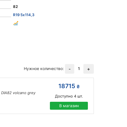
82
R19 5x114,3
Нужное количество:
1
-
+
18715
₴
 DIA82 volcano grey
Доступно
4
шт.
В магазин