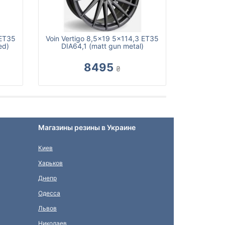
 ET35
Voin Vertigo 8,5x19 5x114,3 ET35
ed)
DIA64,1 (matt gun metal)
8495
₴
Магазины резины в Украине
Киев
Харьков
Днепр
Одесса
Львов
Николаев