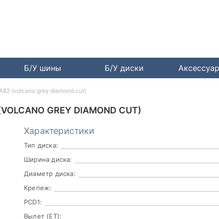
Б/У шины
Б/У диски
Аксессуа
82 (volcano grey diamond cut)
2 (VOLCANO GREY DIAMOND CUT)
Характеристики
Тип диска:
Ширина диска:
Диаметр диска:
Крепеж:
PCD1:
Вылет (ET):