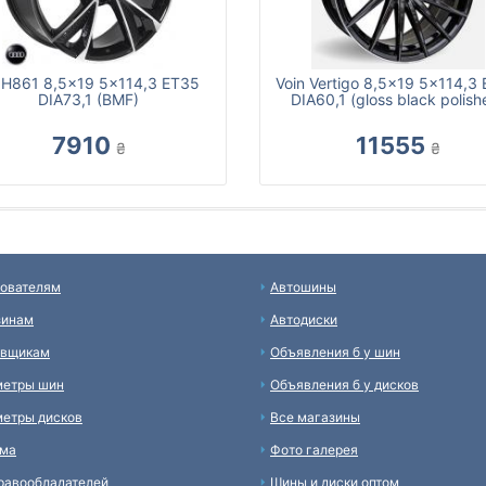
 H861 8,5x19 5x114,3 ET35
Voin Vertigo 8,5x19 5x114,3
DIA73,1 (BMF)
DIA60,1 (gloss black polish
7910
11555
₴
₴
ователям
Автошины
зинам
Автодиски
авщикам
Объявления б у шин
метры шин
Объявления б у дисков
етры дисков
Все магазины
ама
Фото галерея
равообладателей
Шины и диски оптом