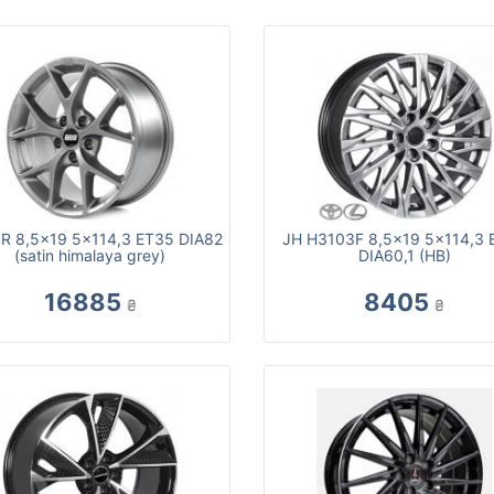
R 8,5x19 5x114,3 ET35 DIA82
JH H3103F 8,5x19 5x114,3 
(satin himalaya grey)
DIA60,1 (HB)
16885
8405
₴
₴