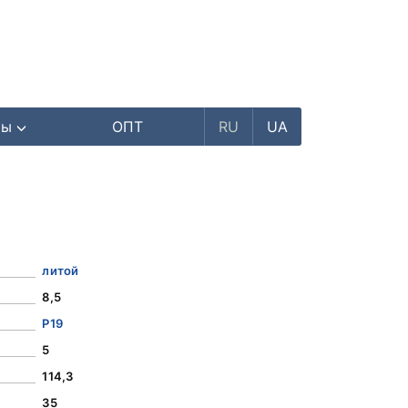
ры
ОПТ
RU
UA
литой
8,5
Р19
5
114,3
35