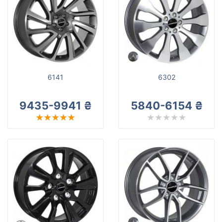
6141
6302
9435-9941 ₴
5840-6154 ₴