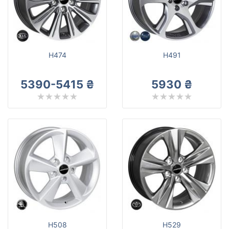
H474
H491
5390-5415 ₴
5930 ₴
H508
H529