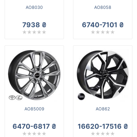
AO8030
AO8058
7938 ₴
6740-7101 ₴
AO85009
AO862
6470-6817 ₴
16620-17516 ₴