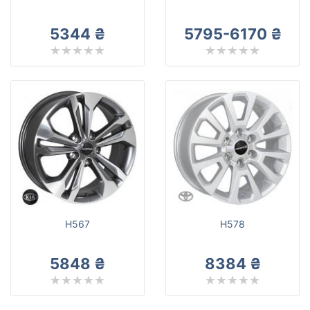
5344 ₴
5795-6170 ₴
H567
H578
5848 ₴
8384 ₴