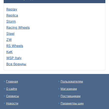
Replay
Replica
Storm
Racing Wheels
Steel
ZW
RS Wheels
КиК
WSP Italy
Все бренды
Главная
Пользователям
О сайте
Магазинам
Сервисы
Поставщикам
Новости
Параметры шин