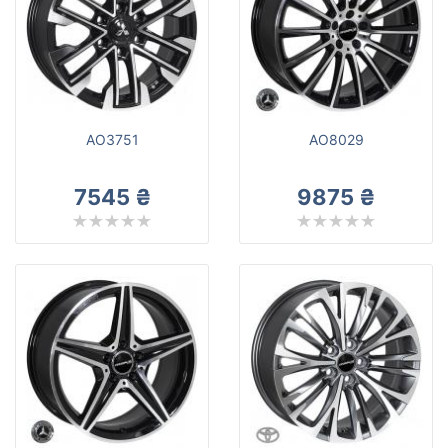
AO3751
AO8029
7545 ₴
9875 ₴