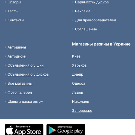
Обзоры
Параметры дисков
Тесты
Реклама
Контакты
Для правообладателей
Соглашение
Магазины резины в Украине
Автошины
Автодиски
Киев
Объявления б у шин
Харьков
Объявления б у дисков
Днепр
Все магазины
Одесса
Фото галерея
Львов
Шины и диски оптом
Николаев
Запорожье