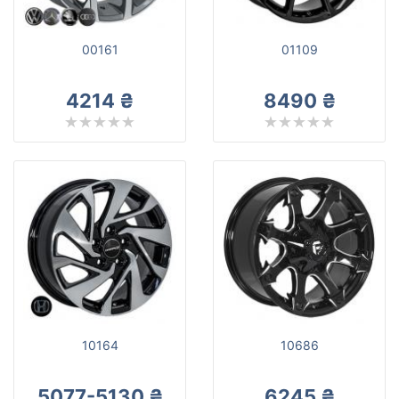
от
до
00161
01109
4214 ₴
8490 ₴
JH
Все бренды
Тип диска
Сбросить
Подобрать
10164
10686
5077-5130 ₴
6245 ₴