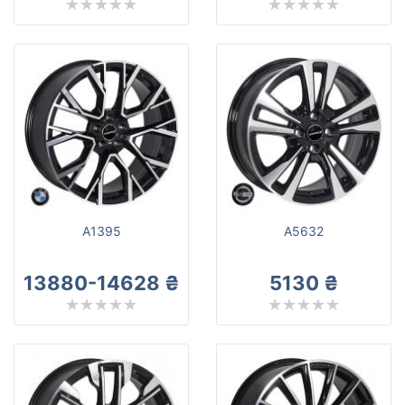
A1395
A5632
13880-14628 ₴
5130 ₴