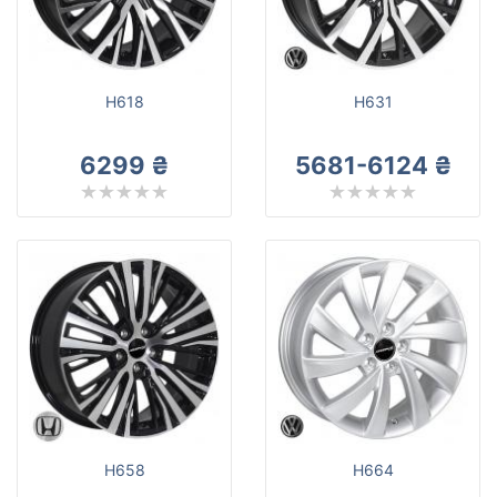
H618
H631
6299 ₴
5681-6124 ₴
H658
H664