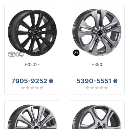
H3202F
H390
7905-9252 ₴
5390-5551 ₴