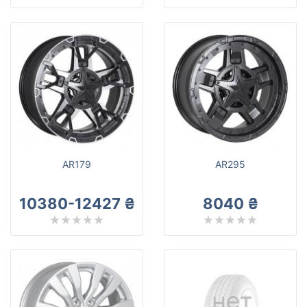
AR179
AR295
10380-12427 ₴
8040 ₴