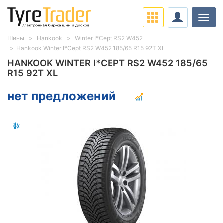
Нави
Шины
Hankook
Winter I*Cept RS2 W452
Hankook Winter I*Cept RS2 W452 185/65 R15 92T XL
HANKOOK WINTER I*CEPT RS2 W452 185/65
R15 92T XL
нет предложений