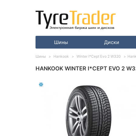
Шины
Диски
Шины
Hankook
Winter I*Cept Evo 2 W320
Hank
HANKOOK WINTER I*CEPT EVO 2 W32