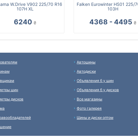
ama W.Drive V902 225/70 R16
Falken Eurowinter HS01 225/
107H XL
103H
6240
4368 - 4495
₴
₴
ователям
Автошины
зинам
Автодиски
авщикам
Объявления б у шин
метры шин
Объявления б у дисков
етры дисков
Все магазины
ама
Фото галерея
равообладателей
Шины и диски оптом
ашение