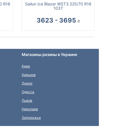
70 R16
Sailun Ice Blazer WST3 225/70 R16
103T
3623 - 3695
₴
Магазины резины в Украине
Киев
Харьков
Днепр
Одесса
Львов
Николаев
Запорожье