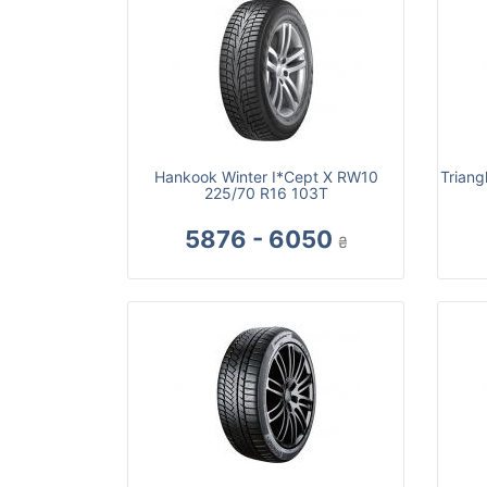
Hankook Winter I*Cept X RW10
Triang
225/70 R16 103T
5876 - 6050
₴