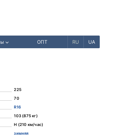
ры
ОПТ
RU
UA
225
70
R16
103 (875 кг)
H (210 км/час)
зимняя