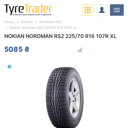
Нави
Шины
Nokian
Nordman RS2
Nokian Nordman RS2 225/70 R16 107R XL
NOKIAN NORDMAN RS2 225/70 R16 107R XL
5085 ₴