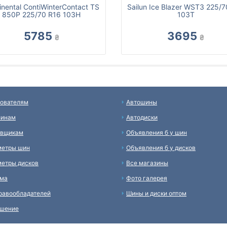
inental ContiWinterContact TS
Sailun Ice Blazer WST3 225/7
850P 225/70 R16 103H
103T
5785
3695
₴
₴
ователям
Автошины
зинам
Автодиски
авщикам
Объявления б у шин
метры шин
Объявления б у дисков
етры дисков
Все магазины
ама
Фото галерея
равообладателей
Шины и диски оптом
ашение