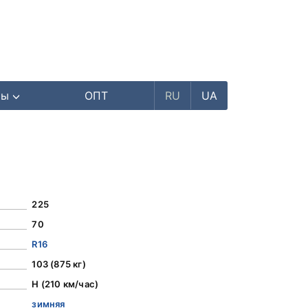
ры
ОПТ
RU
UA
225
70
R16
103 (875 кг)
H (210 км/час)
зимняя