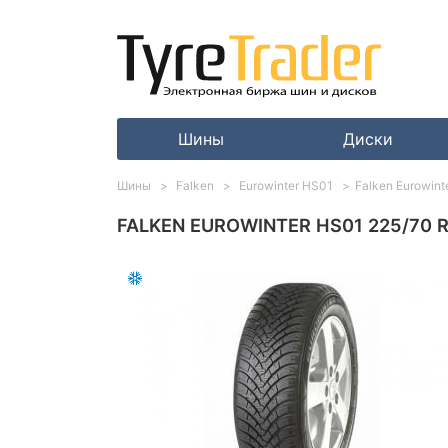
Шины
Диски
Шины
Falken
Eurowinter HS01
Falken Eurowin
FALKEN EUROWINTER HS01 225/70 R