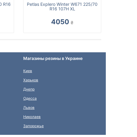
0 R16
Petlas Explero Winter W671 225/70
R16 107H XL
4050
₴
Магазины резины в Украине
Киев
Харьков
Днепр
Одесса
Львов
Николаев
Запорожье