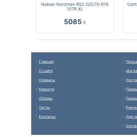
Nokian Nordman RS2 225/70 R16
Cont
107R XL
5085
₴
Главная
Польз
О сайте
Мага
Сервисы
Пост
Новости
Пара
Обзоры
Парам
Тесты
Рекл
Контакты
Для п
Согл