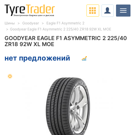
Нави
Шины
Goodyear
Eagle F1 Asymmetric 2
Goodyear Eagle F1 Asymmetric 2 225/40 ZR18 92W XL MOE
GOODYEAR EAGLE F1 ASYMMETRIC 2 225/40
ZR18 92W XL MOE
нет предложений