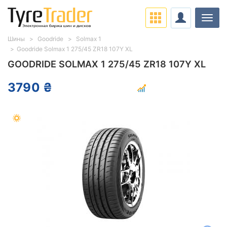
Нави
Шины
Goodride
Solmax 1
Goodride Solmax 1 275/45 ZR18 107Y XL
GOODRIDE SOLMAX 1 275/45 ZR18 107Y XL
3790 ₴