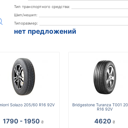
Тип транспортного средства:
Шип/нешип:
Типоразмер:
нет предложений
miorri Solazo 205/60 R16 92V
Bridgestone Turanza T001 2
R16 92V
1790 - 1950
4620
₴
₴