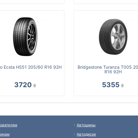
o Ecsta HS51 205/60 R16 92H
Bridgestone Turanza T005 2
R16 92H
3720
5355
₴
₴
ователям
Автошины
зинам
Автодиски