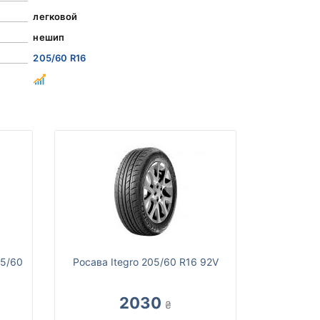
легковой
нешип
205/60 R16
05/60
Росава Itegro 205/60 R16 92V
2030
₴