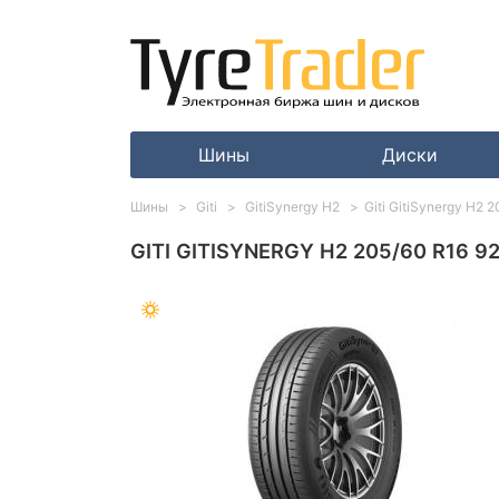
Шины
Диски
Шины
Giti
GitiSynergy H2
Giti GitiSynergy H2
GITI GITISYNERGY H2 205/60 R16 