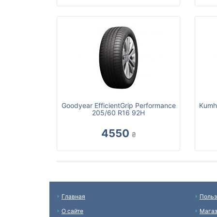
Goodyear EfficientGrip Performance
Kumh
205/60 R16 92H
4550
₴
Главная
Польз
О сайте
Мага