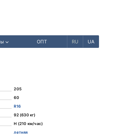
ры
ОПТ
RU
UA
205
60
R16
92 (630 кг)
H (210 км/час)
летняя