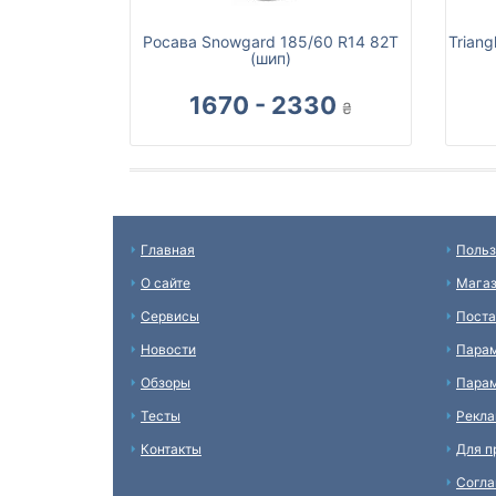
Росава Snowgard 185/60 R14 82T
Triang
(шип)
1670 - 2330
₴
Главная
Польз
О сайте
Мага
Сервисы
Пост
Новости
Пара
Обзоры
Парам
Тесты
Рекл
Контакты
Для п
Согл