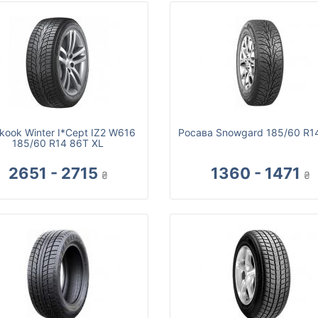
kook Winter I*Cept IZ2 W616
Росава Snowgard 185/60 R1
185/60 R14 86T XL
2651 - 2715
1360 - 1471
₴
₴