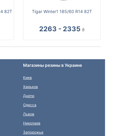
14 82T
Tigar Winter1 185/60 R14 82T
2263 - 2335
₴
Магазины резины в Украине
Киев
Харьков
Днепр
Одесса
Львов
Николаев
Запорожье