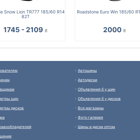
le Snow Lion TR777 185/60 R14
Roadstone Euro Win 185/60 R
82T
1745 - 2109
2000
₴
₴
ователям
Автошины
зинам
Автодиски
авщикам
Объявления б у шин
метры шин
Объявления б у дисков
етры дисков
Все магазины
ама
Фото галерея
равообладателей
Шины и диски оптом
ашение