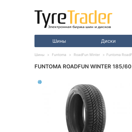
Шины
Диски
Шины
Funtoma
RoadFun Winter
Funtoma RoadF
FUNTOMA ROADFUN WINTER 185/60