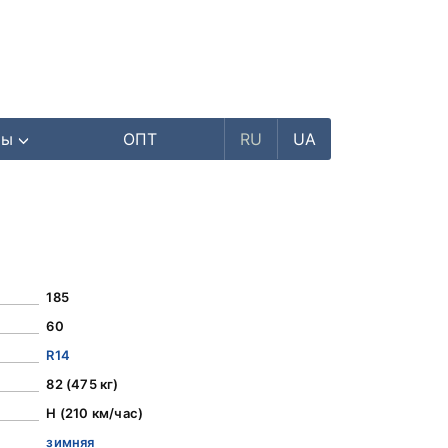
ры
ОПТ
RU
UA
185
60
R14
82 (475 кг)
H (210 км/час)
зимняя