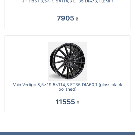
JH H861 8,5x19 5x114,3 ET35 DIA73,1 (BMF)
7905
₴
Voin Vertigo 8,5x19 5x114,3 ET35 DIA60,1 (gloss black
polished)
11555
₴