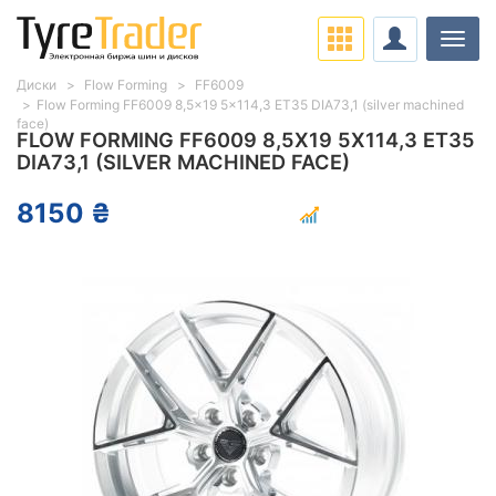
Нави
Диски
Flow Forming
FF6009
Flow Forming FF6009 8,5x19 5x114,3 ET35 DIA73,1 (silver machined
face)
FLOW FORMING FF6009 8,5X19 5X114,3 ET35
DIA73,1 (SILVER MACHINED FACE)
8150 ₴