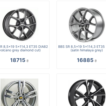
R 8,5x19 5x114,3 ET35 DIA82
BBS SR 8,5x19 5x114,3 ET35
volcano grey diamond cut)
(satin himalaya grey)
18715
16885
₴
₴