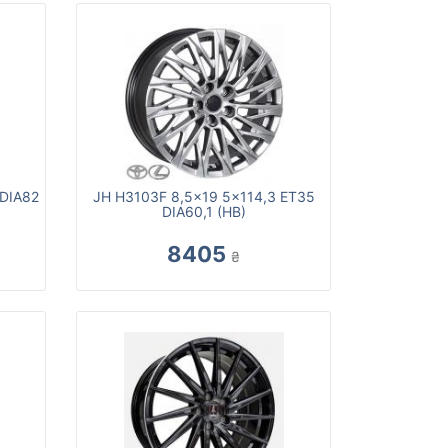
 DIA82
JH H3103F 8,5x19 5x114,3 ET35
DIA60,1 (HB)
8405
₴