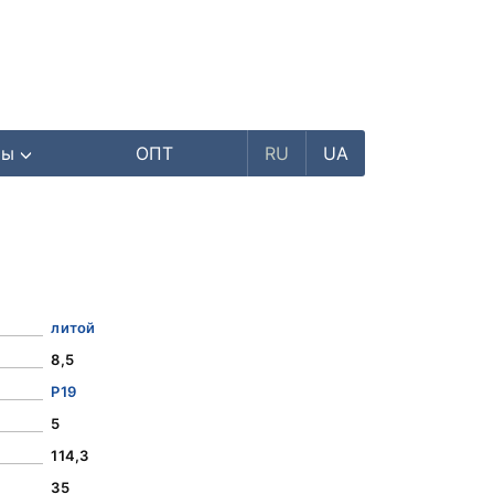
ры
ОПТ
RU
UA
литой
8,5
Р19
5
114,3
35