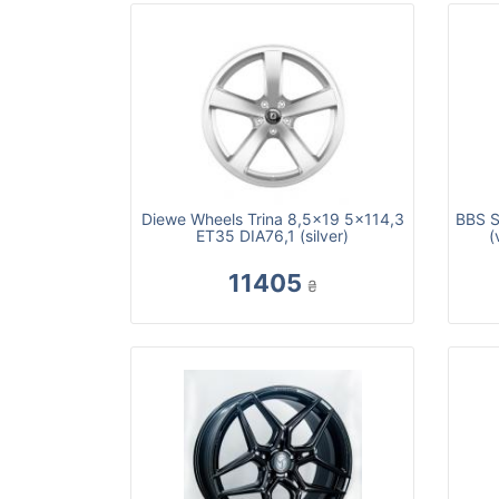
Diewe Wheels Trina 8,5x19 5x114,3
BBS S
ET35 DIA76,1 (silver)
(
11405
₴