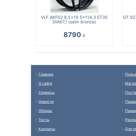
VLF AKF02 8,5x19 5x114,3 ET35
GT 92
DIA67,1 (satin bronze)
8790
₴
Главная
Польз
О сайте
Мага
Сервисы
Пост
Новости
Пара
Обзоры
Парам
Тесты
Рекл
Контакты
Для п