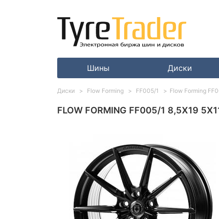
Шины
Диски
Диски
Flow Forming
FF005/1
Flow Forming FF00
FLOW FORMING FF005/1 8,5X19 5X114