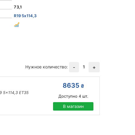
73,1
R19 5x114,3
Нужное количество:
1
-
+
8635
₴
9 5x114,3 ET35
Доступно
4
шт.
В магазин