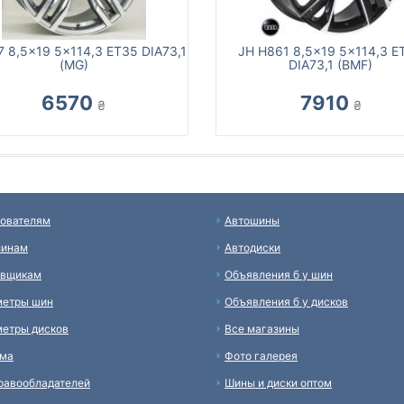
7 8,5x19 5x114,3 ET35 DIA73,1
JH H861 8,5x19 5x114,3 E
(MG)
DIA73,1 (BMF)
6570
7910
₴
₴
ователям
Автошины
зинам
Автодиски
авщикам
Объявления б у шин
метры шин
Объявления б у дисков
етры дисков
Все магазины
ама
Фото галерея
равообладателей
Шины и диски оптом