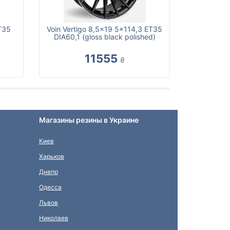
T35
Voin Vertigo 8,5x19 5x114,3 ET35
DIA60,1 (gloss black polished)
11555
₴
Магазины резины в Украине
Киев
Харьков
Днепр
Одесса
Львов
Николаев