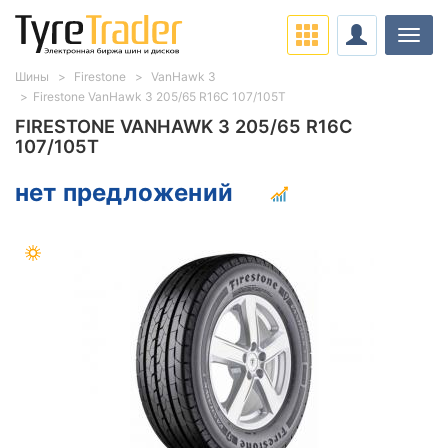
Нави
Шины
Firestone
VanHawk 3
Firestone VanHawk 3 205/65 R16C 107/105T
FIRESTONE VANHAWK 3 205/65 R16C
107/105T
нет предложений