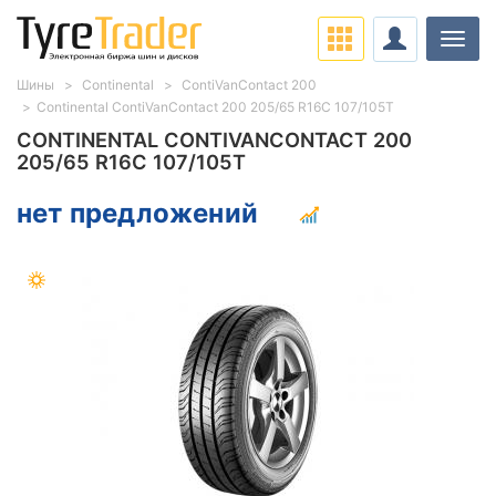
Нави
Шины
Continental
ContiVanContact 200
Continental ContiVanContact 200 205/65 R16C 107/105T
CONTINENTAL CONTIVANCONTACT 200
205/65 R16C 107/105T
нет предложений