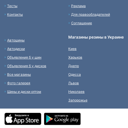
Тесты
Реклама
Контакты
Для правообладателей
Соглашение
Магазины резины в Украине
Автошины
Автодиски
Киев
Объявления б у шин
Харьков
Объявления б у дисков
Днепр
Все магазины
Одесса
Фото галерея
Львов
Шины и диски оптом
Николаев
Запорожье