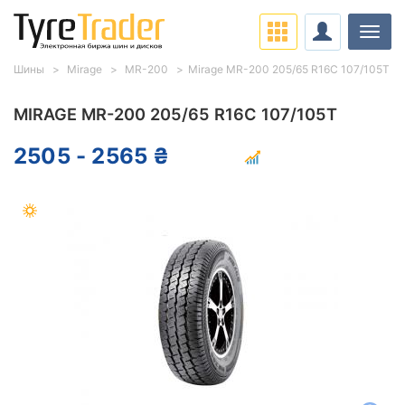
Нави
Шины
Mirage
MR-200
Mirage MR-200 205/65 R16C 107/105T
MIRAGE MR-200 205/65 R16C 107/105T
2505 - 2565 ₴