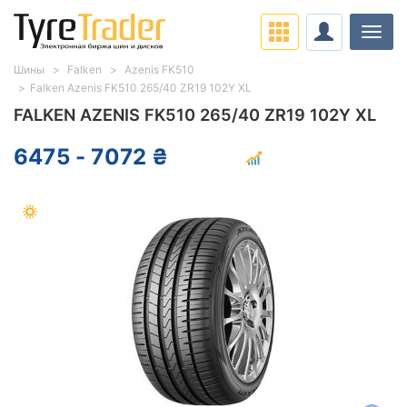
Нави
Шины
Falken
Azenis FK510
Falken Azenis FK510 265/40 ZR19 102Y XL
FALKEN AZENIS FK510 265/40 ZR19 102Y XL
6475 - 7072 ₴