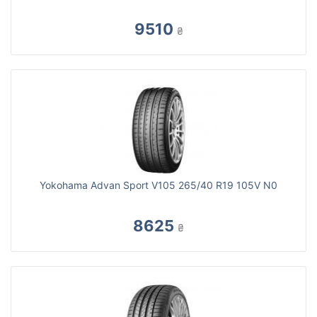
9510
₴
Yokohama Advan Sport V105 265/40 R19 105V N0
8625
₴