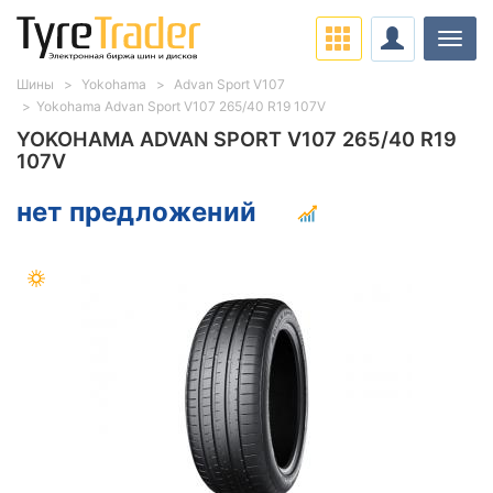
Нави
Шины
Yokohama
Advan Sport V107
Yokohama Advan Sport V107 265/40 R19 107V
YOKOHAMA ADVAN SPORT V107 265/40 R19
107V
нет предложений