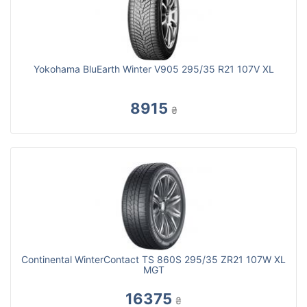
Yokohama BluEarth Winter V905 295/35 R21 107V XL
8915
₴
Continental WinterContact TS 860S 295/35 ZR21 107W XL
MGT
16375
₴