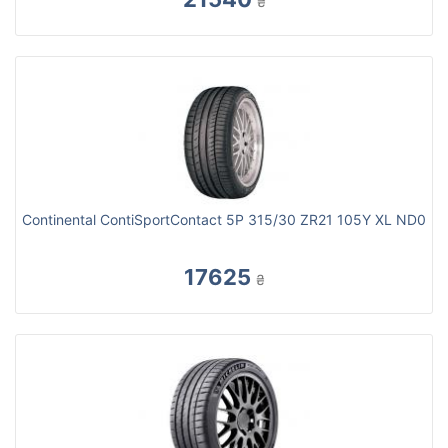
₴
Continental ContiSportContact 5P 315/30 ZR21 105Y XL ND0
17625
₴