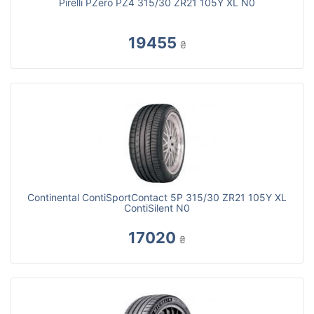
Pirelli PZero PZ4 315/30 ZR21 105Y XL N0
19455
₴
Continental ContiSportContact 5P 315/30 ZR21 105Y XL
ContiSilent N0
17020
₴